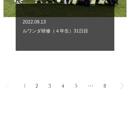
2022.09.13
ルワンダ研修（４年生）31日目
1
2
3
4
5
⋯
8