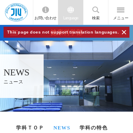
お問い合わせ
Language
検索
メニュー
JIU
×
健康科学部
This page does not support translation languages.
城西
国際
NEWS
大学
ニュース
学科ＴＯＰ
NEWS
学科の特色