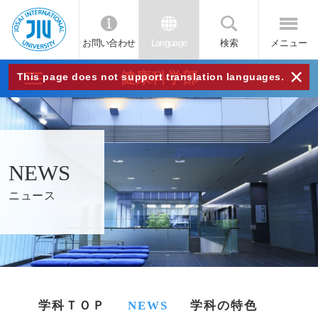
お問い合わせ
Language
検索
メニュー
JIU
×
健康科学部
This page does not support translation languages.
城西
国際
NEWS
大学
ニュース
学科ＴＯＰ
NEWS
学科の特色