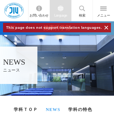
お問い合わせ
Language
検索
メニュー
JIU
×
健康科学部
This page does not support translation languages.
城西
国際
NEWS
大学
ニュース
学科ＴＯＰ
NEWS
学科の特色