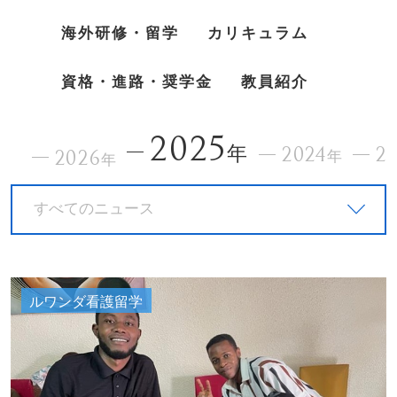
海外研修・留学
カリキュラム
資格・進路・奨学金
教員紹介
2025
年
2024
2
2026
年
年
すべてのニュース
ルワンダ看護留学