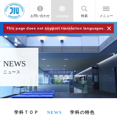
お問い合わせ
Language
検索
メニュー
JIU
×
健康科学部
This page does not support translation languages.
城西
国際
NEWS
大学
ニュース
学科ＴＯＰ
NEWS
学科の特色