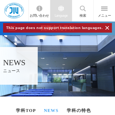
お問い合わせ
Language
検索
メニュー
JIU
×
国際文化学科
This page does not support translation languages.
城西
国際
NEWS
大学
ニュース
学科TOP
NEWS
学科の特色