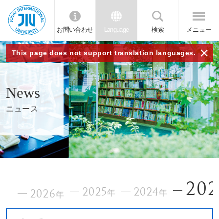
お問い合わせ
Language
検索
メニュー
JIU
×
This page does not support translation languages.
城西
News
国際
ニュース
大学
202
2025
2024
2026
年
年
年