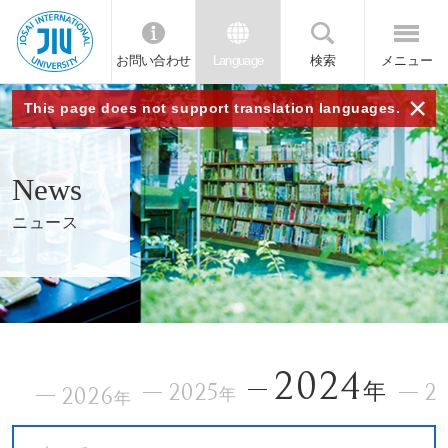
お問い合わせ
Language
検索
メニュー
JIU
×
This page does not support translation languages.
城西
News
国際
ニュース
大学
2024
2025
年
2
2026
年
年