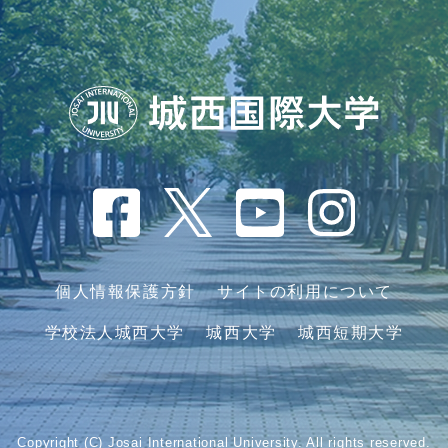
個人情報保護方針
サイトの利用について
学校法人城西大学
城西大学
城西短期大学
Copyright (C) Josai International University. All rights reserved.