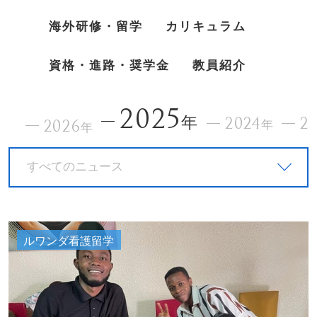
海外研修・留学
カリキュラム
資格・進路・奨学金
教員紹介
2025
年
2024
2
2026
年
年
すべてのニュース
ルワンダ看護留学