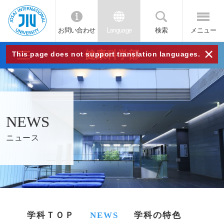
お問い合わせ
Language
検索
メニュー
JIU
×
健康科学部
This page does not support translation languages.
城西
国際
NEWS
大学
ニュース
学科ＴＯＰ
NEWS
学科の特色