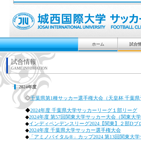
ホーム
試合
試合情報
GAME INFOMATION
2024年度
◇
千葉県第1種サッカー選手権大会（天皇杯 千葉県
◆
2024年度 千葉県大学サッカーリーグ１部リーグ
◆
2024年度 第57回関東大学サッカー大会（関東
◆
インディペンデンスリーグ2024【関東】２部Dブ
◆
2024年度 千葉県大学サッカー選手権大会
◆
「アミノバイタル®」カップ2024 第13回関東