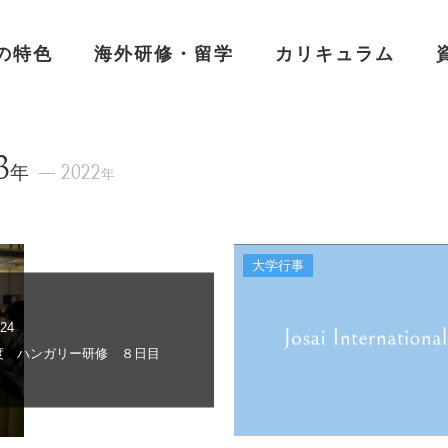
の特色
海外研修・留学
カリキュラム
3
年
2022
年
大学行事
.24
年度 ハンガリー研修 ８日目