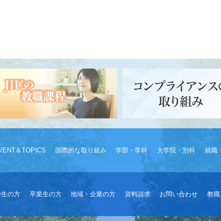
VENT＆TOPICS
国際的な取り組み
学部・学科
大学院・別科
就職
学生の方
卒業生の方
地域・企業の方
資料請求
お問い合わせ
教職