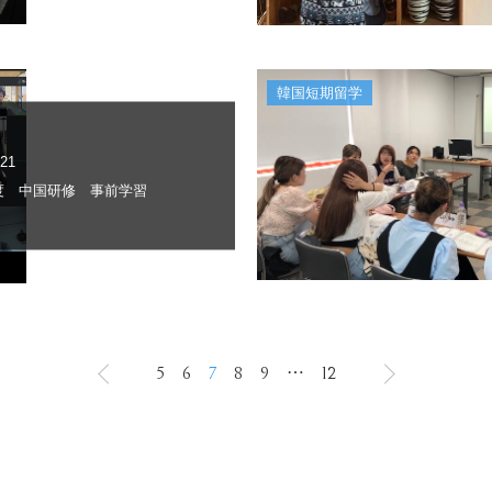
韓国短期留学
.21
年度 中国研修 事前学習
5
6
7
8
9
⋯
12