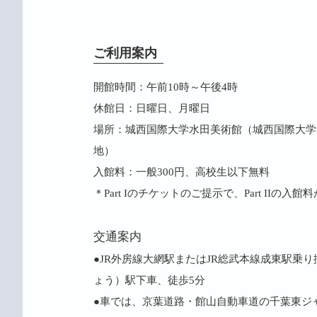
ご利用案内
開館時間：午前10時～午後4時
休館日：日曜日、月曜日
場所：城西国際大学水田美術館（城西国際大学
地）
入館料：一般300円、高校生以下無料
＊Part Iのチケットのご提示で、Part IIの入
交通案内
●JR外房線大網駅またはJR総武本線成東駅乗り
ょう）駅下車、徒歩5分
●車では、京葉道路・館山自動車道の千葉東ジ