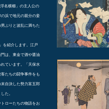
情浮名横櫛」の主人公の
津の浜で地元の親分の妾
の男ぶりと波乱に満ちた
」を紹介します。江戸
衛門は、東金で酒や醤油
われています。「天保水
俠客たちの闘争事件をも
の末自決した勢力富五郎
ました。
ウトローたちの物語をお