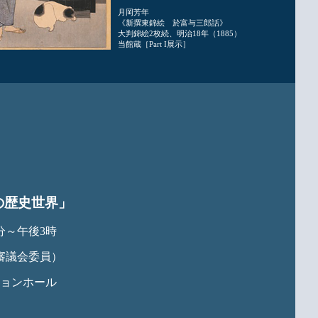
月岡芳年
《新撰東錦絵 於富与三郎話》
大判錦絵2枚続、明治18年（1885）
当館蔵［Part I展示］
の歴史世界」
0分～午後3時
審議会委員）
ションホール