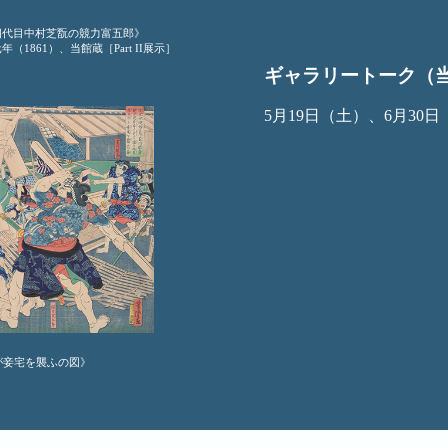
四代目中村芝翫の競力富五郎》
（1861）、当館蔵［Part II展示］
ギャラリートーク（
5月19日（土）、6月30日
が妾宅を襲ふの図》