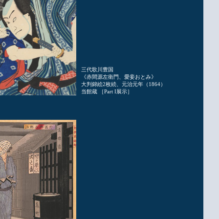
三代歌川豊国
《赤間源左衛門、愛妾おとみ》
大判錦絵2枚続、元治元年（1864）
当館蔵 ［Part I展示］