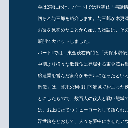
会は2期にわけ、パートⅠでは歌舞伎「与話
切られ与三郎を紹介します。与三郎が木更
お富を見初めたことから始まる物語は、そ
展開で大ヒットしました。
パートⅡでは、東金茂右衛門と「天保水滸伝
中期より様々な歌舞伎に登場する東金茂右
醸造業を営んだ豪商がモデルになったとい
滸伝」は、幕末の利根川下流域でおこった
とにしたもので、数百人の役人と戦い籠城
は、お上にたてつくヒーローとして語られ
浮世絵をとおして、人々を夢中にさせたア