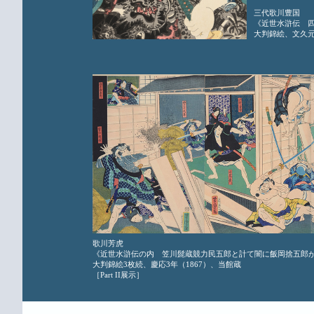
三代歌川豊国
《近世水滸伝 
大判錦絵、文久元年
歌川芳虎
《近世水滸伝の内 笠川髭蔵競力民五郎と計て闇に飯岡捨五郎
大判錦絵3枚続、慶応3年（1867）、当館蔵
［Part II展示］