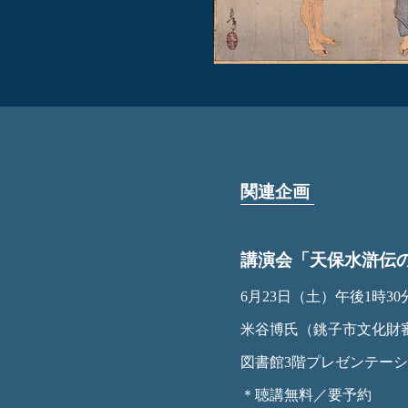
関連企画
講演会「天保水滸伝
6月23日（土）午後1時3
米谷博氏（銚子市文化財
図書館3階プレゼンテー
＊聴講無料／要予約