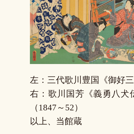
左：三代歌川豊国《御好三
右：歌川国芳《義勇八犬
（1847～52）
以上、当館蔵