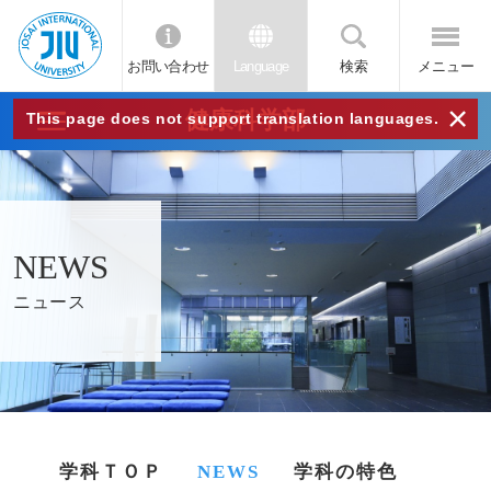
お問い合わせ
Language
検索
メニュー
JIU
×
健康科学部
This page does not support translation languages.
城西
国際
NEWS
大学
ニュース
学科ＴＯＰ
NEWS
学科の特色