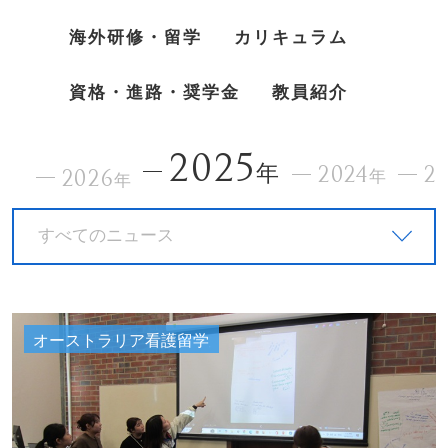
海外研修・留学
カリキュラム
資格・進路・奨学金
教員紹介
2025
年
2024
2
2026
年
年
すべてのニュース
オーストラリア看護留学