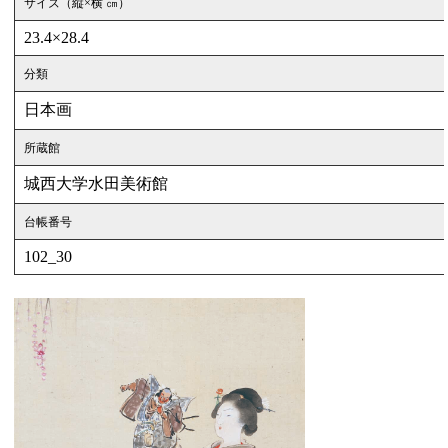
サイズ（縦×横 ㎝）
23.4×28.4
分類
日本画
所蔵館
城西大学水田美術館
台帳番号
102_30