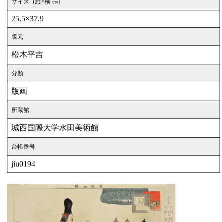
サイズ（縦×横 ㎝）
25.5×37.9
版元
松木平吉
分類
版画
所蔵館
城西国際大学水田美術館
台帳番号
jiu0194