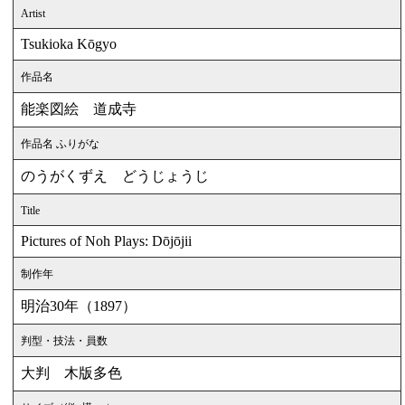
Artist
Tsukioka Kōgyo
作品名
能楽図絵 道成寺
作品名 ふりがな
のうがくずえ どうじょうじ
Title
Pictures of Noh Plays: Dōjōjii
制作年
明治30年（1897）
判型・技法・員数
大判 木版多色