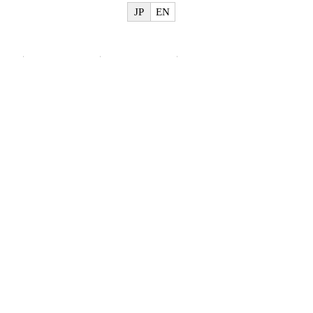
JP
EN
物
美術館概要
ご利用案内