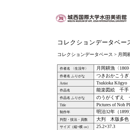
コレクションデータベー
コレクションデータベース
>
月岡
月岡耕漁〈1869
作者名 〈生没年〉
つきおかこうぎ
作者名 ふりがな
Tsukioka Kōgyo
Artist
能楽図絵 千手
作品名
のうがくずえ 
作品名 ふりがな
Pictures of Noh P
Title
明治32年（189
制作年
大判 木版多色
判型・技法・員数
25.2×37.3
サイズ（縦×横 ㎝）