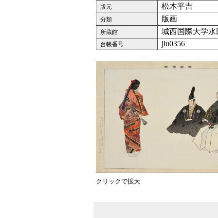
松木平吉
版元
版画
分類
城西国際大学水
所蔵館
jiu0356
台帳番号
クリックで拡大