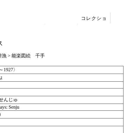
コレクショ
展覧会
ン
刊行
ス
耕漁
> 能楽図絵 千手
～1927〉
ょ
せんじゅ
lays: Senju
9）