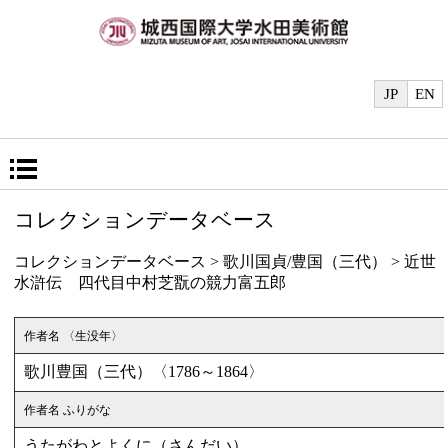
JP
EN
コレクションデータベース
コレクションデータベース
>
歌川国貞/豊国（三代）
>
近世
水滸伝 四代目中村芝翫の競力富五郎
作者名 〈生没年〉
歌川豊国（三代）〈1786～1864〉
作者名 ふりがな
うたがわとよくに（さんだい）