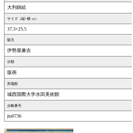
大判錦絵
サイズ（縦×横 ㎝）
37.3×25.5
版元
伊勢屋兼吉
分類
版画
所蔵館
城西国際大学水田美術館
台帳番号
jiu0736