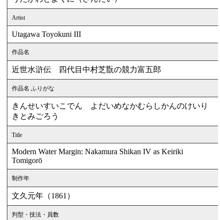
Artist
Utagawa Toyokuni III
作品名
近世水滸伝 四代目中村芝翫の競力富五郎
作品名 ふりがな
きんせいすいこでん よだいめなかむらしかんのけいり
きとみごろう
Title
Modern Water Margin: Nakamura Shikan IV as Keiriki
Tomigorō
制作年
文久元年（1861）
判型・技法・員数