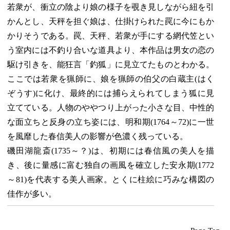
若衆が、衝立の陰より娘の様子を覗き見しながら紐を引
かんとし、天秤を担ぐ娘は、仕掛けられた罠に今にもか
かりそうである。罠、天秤、若衆が手にする網代笠とい
う室内には不釣り合いな道具より、本作品は男女の恋の
駆け引きを、能狂言「釣狐」に見立てたものとわかる。
ここでは若衆を猟師に、娘を猟師の伯父の白蔵主(はく
ぞうす)に化け、最終的には捕らえられてしまう狐に見
立てている。人物のややつり上がった小さな目、中性的
な面立ちと反身の立ち姿には、明和期(1764～72)に一世
を風靡した春信美人の影響が色濃く残っている。
磯田湖龍斎(1735～？)は、初期には春信風の美人を描
き、後に量感に富む独自の画風を確立した安永期(1772
～81)を代表する美人画家。とくに柱絵に巧みな構図の
佳作が多い。