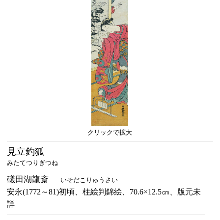
クリックで拡大
見立釣狐
みたてつりぎつね
礒田湖龍斎
いそだこりゅうさい
安永(1772～81)初頃、柱絵判錦絵、70.6×12.5㎝、版元未
詳