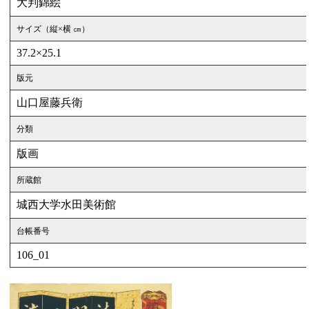
大判錦絵
サイズ（縦×横 ㎝）
37.2×25.1
版元
山口屋藤兵衛
分類
版画
所蔵館
城西大学水田美術館
台帳番号
106_01