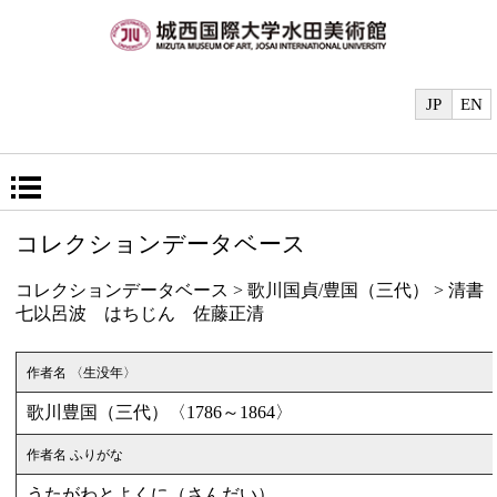
JP
EN
コレクションデータベース
コレクションデータベース
>
歌川国貞/豊国（三代）
> 清書
七以呂波 はちじん 佐藤正清
作者名 〈生没年〉
歌川豊国（三代）〈1786～1864〉
作者名 ふりがな
うたがわとよくに（さんだい）