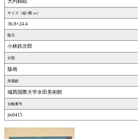
大判錦絵
サイズ（縦×横 ㎝）
36.8×24.4
版元
小林鉄次郎
分類
版画
所蔵館
城西国際大学水田美術館
台帳番号
jiu0415