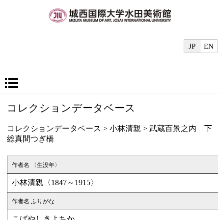
JP
EN
コレクションデータベース
コレクションデータベース
>
小林清親
>
武蔵百景之内 下
総真間つぎ橋
作者名 〈生没年〉
小林清親〈1847～1915〉
作者名 ふりがな
こばやしきよちか