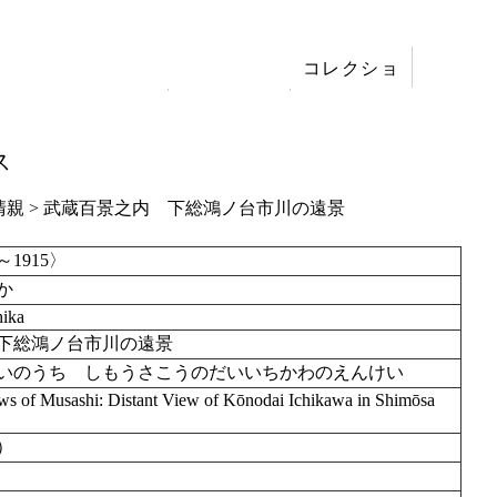
コレクショ
展覧会
ン
刊行
ス
清親
>
武蔵百景之内 下総鴻ノ台市川の遠景
～1915〉
か
hika
下総鴻ノ台市川の遠景
いのうち しもうさこうのだいいちかわのえんけい
s of Musashi: Distant View of Kōnodai Ichikawa in Shimōsa
4）