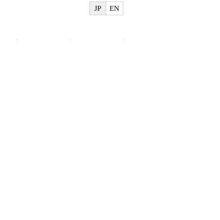
JP
EN
物
美術館概要
ご利用案内