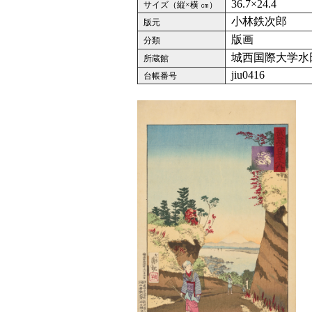
36.7×24.4
サイズ（縦×横 ㎝）
小林鉄次郎
版元
版画
分類
城西国際大学水
所蔵館
jiu0416
台帳番号