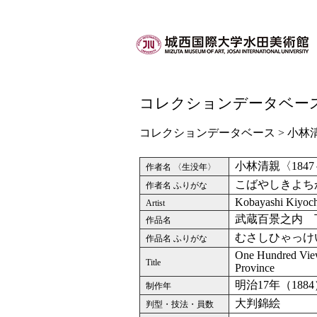
コレクションデータベー
コレクションデータベース
>
小林
小林清親〈1847
作者名 〈生没年〉
こばやしきよち
作者名 ふりがな
Kobayashi Kiyoc
Artist
武蔵百景之内 
作品名
むさしひゃっけ
作品名 ふりがな
One Hundred View
Title
Province
明治17年（188
制作年
大判錦絵
判型・技法・員数