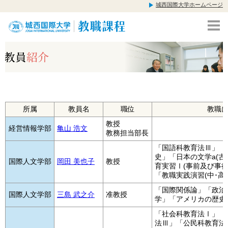
城西国際大学ホームページ
所属
教員名
職位
教職
教授
経営情報学部
亀山 浩文
教務担当部長
「国語科教育法Ⅲ」「
史」「日本の文学a(古
国際人文学部
岡田 美也子
教授
育実習Ⅰ(事前及び事
「教職実践演習(中･高
「国際関係論」「政治
国際人文学部
三島 武之介
准教授
学」「アメリカの歴史
「社会科教育法Ⅰ」「
法Ⅲ」「公民科教育法