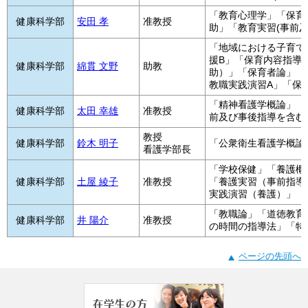
「教育心理学」「保育
健康科学部
安田 孝
准教授
助」「教育実習(事前
「地域における子育て
援B」「保育内容指導
健康科学部
綿貫 文野
助教
助）」「保育者論」「
教職実践演習A」「保
「精神看護学概論」「
健康科学部
太田 幸雄
准教授
前及び事後指導を含む
教授
健康科学部
鈴木 明子
「公衆衛生看護学概論
看護学部長
「学校保健」「養護概
健康科学部
土屋 綾子
准教授
「養護実習（事前指導
実践演習（養護）」
「教職論」「道徳教育
健康科学部
井 陽介
准教授
の時間の指導法」「特
ページの先頭へ