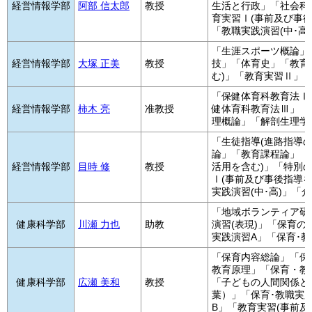
経営情報学部
阿部 信太郎
教授
生活と行政」「社会科
育実習Ⅰ(事前及び事
「教職実践演習(中･高
「生涯スポーツ概論」
経営情報学部
大塚 正美
教授
技」「体育史」「教育
む)」「教育実習Ⅱ」「
「保健体育科教育法Ⅰ
経営情報学部
柿木 亮
准教授
健体育科教育法Ⅲ」「
理概論」「解剖生理学
「生徒指導(進路指導
論」「教育課程論」「教
経営情報学部
目時 修
教授
活用を含む)」「特別
Ⅰ(事前及び事後指導
実践演習(中･高)」「
「地域ボランティア研
健康科学部
川瀬 力也
助教
演習(表現)」「保育の
実践演習A」「保育･教
「保育内容総論」「保
教育原理」「保育・教
健康科学部
広瀬 美和
教授
「子どもの人間関係と
葉）」「保育･教職実
B」「教育実習(事前及