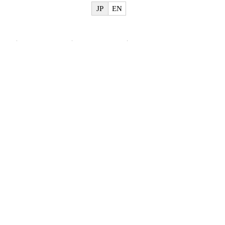
JP
EN
物
美術館概要
ご利用案内