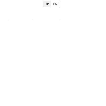
JP
EN
物
美術館概要
ご利用案内