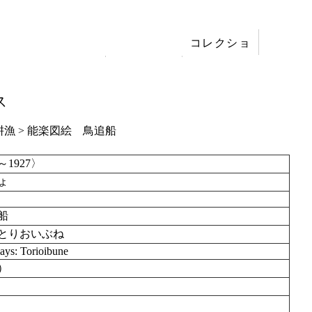
コレクショ
展覧会
ン
刊行
ス
耕漁
> 能楽図絵 鳥追船
～1927〉
ょ
船
とりおいぶね
lays: Torioibune
7）