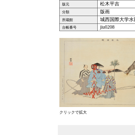
松木平吉
版元
版画
分類
城西国際大学水
所蔵館
jiu0208
台帳番号
クリックで拡大