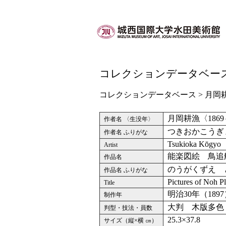
コレクションデータベー
コレクションデータベース
>
月岡
月岡耕漁〈1869
作者名 〈生没年〉
つきおかこうぎ
作者名 ふりがな
Tsukioka Kōgyo
Artist
能楽図絵 鳥追
作品名
のうがくずえ 
作品名 ふりがな
Pictures of Noh P
Title
明治30年（189
制作年
大判 木版多色
判型・技法・員数
25.3×37.8
サイズ（縦×横 ㎝）