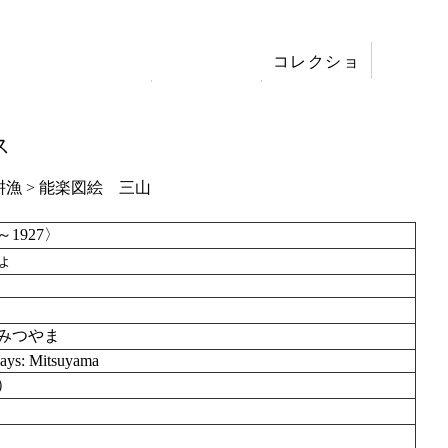
コレクショ
展覧会
ン
刊行
ス
耕漁
> 能楽図絵 三山
～1927〉
ょ
みつやま
lays: Mitsuyama
9）