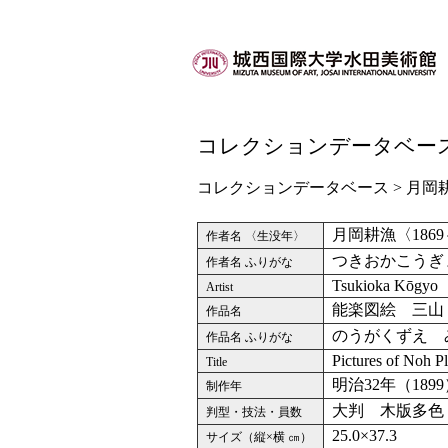
コレクションデータベー
コレクションデータベース
>
月岡
月岡耕漁〈1869
作者名 〈生没年〉
つきおかこうぎ
作者名 ふりがな
Tsukioka Kōgyo
Artist
能楽図絵 三山
作品名
のうがくずえ 
作品名 ふりがな
Pictures of Noh P
Title
明治32年（189
制作年
大判 木版多色
判型・技法・員数
25.0×37.3
サイズ（縦×横 ㎝）