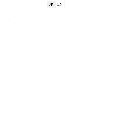
JP
EN
物
美術館概要
ご利用案内