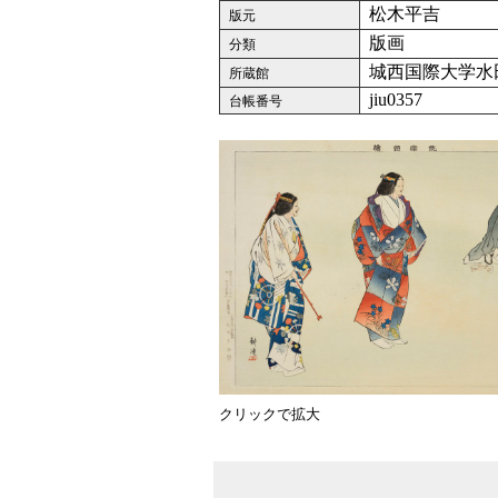
松木平吉
版元
版画
分類
城西国際大学水
所蔵館
jiu0357
台帳番号
クリックで拡大