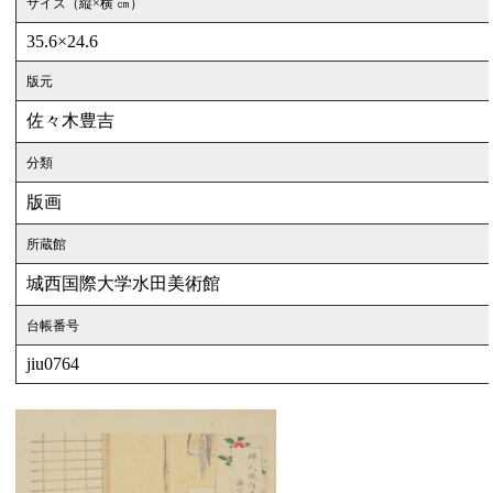
サイズ（縦×横 ㎝）
35.6×24.6
版元
佐々木豊吉
分類
版画
所蔵館
城西国際大学水田美術館
台帳番号
jiu0764