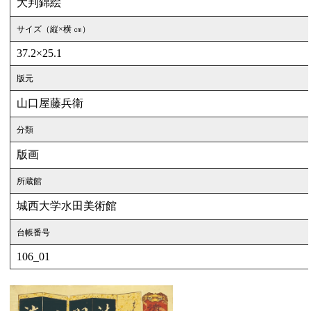
大判錦絵
サイズ（縦×横 ㎝）
37.2×25.1
版元
山口屋藤兵衛
分類
版画
所蔵館
城西大学水田美術館
台帳番号
106_01