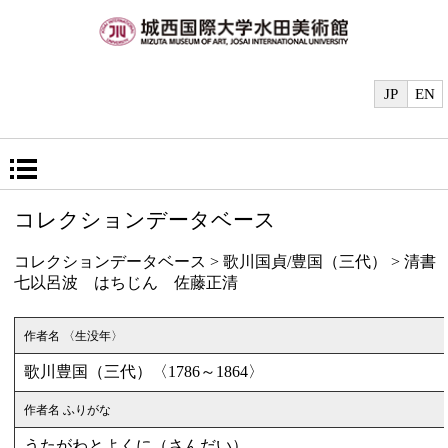
JP
EN
コレクションデータベース
コレクションデータベース
>
歌川国貞/豊国（三代）
> 清書
七以呂波 はちじん 佐藤正清
作者名 〈生没年〉
歌川豊国（三代）〈1786～1864〉
作者名 ふりがな
うたがわとよくに（さんだい）