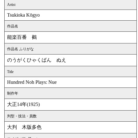
Artist
Tsukioka Kōgyo
作品名
能楽百番 鵺
作品名 ふりがな
のうがくひゃくばん ぬえ
Title
Hundred Noh Plays: Nue
制作年
大正14年(1925)
判型・技法・員数
大判 木版多色