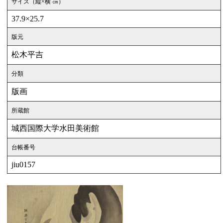
サイズ（縦×横 ㎝）
37.9×25.7
版元
松木平吉
分類
版画
所蔵館
城西国際大学水田美術館
台帳番号
jiu0157