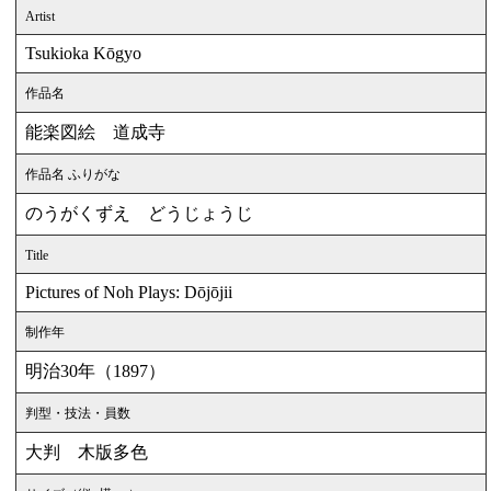
Artist
Tsukioka Kōgyo
作品名
能楽図絵 道成寺
作品名 ふりがな
のうがくずえ どうじょうじ
Title
Pictures of Noh Plays: Dōjōjii
制作年
明治30年（1897）
判型・技法・員数
大判 木版多色