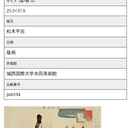
サイズ（縦×横 ㎝）
25.5×37.9
版元
松木平吉
分類
版画
所蔵館
城西国際大学水田美術館
台帳番号
jiu0194