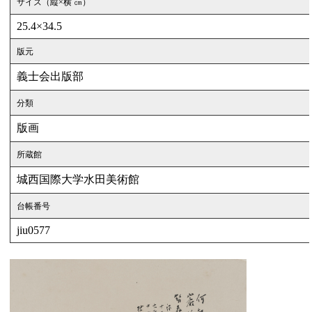
サイズ（縦×横 ㎝）
25.4×34.5
版元
義士会出版部
分類
版画
所蔵館
城西国際大学水田美術館
台帳番号
jiu0577