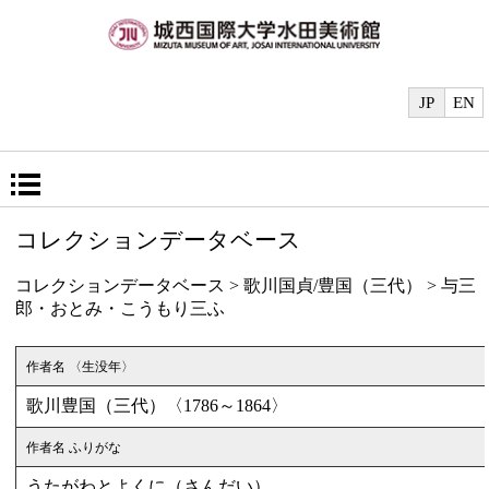
JP
EN
コレクションデータベース
コレクションデータベース
>
歌川国貞/豊国（三代）
> 与三
郎・おとみ・こうもり三ふ
作者名 〈生没年〉
歌川豊国（三代）〈1786～1864〉
作者名 ふりがな
うたがわとよくに（さんだい）