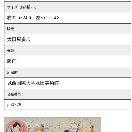
サイズ（縦×横 ㎝）
右35.5×24.6、左35.5×24.8
版元
太田屋多吉
分類
版画
所蔵館
城西国際大学水田美術館
台帳番号
jiu0778