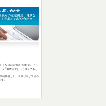
お問い合わせ
擬患者の派遣要請、育成な
、お気軽にお問い合わせ
。
主な構成要素は“炭素（C）”で
3
、sp
混成軌道という概念のもと
療従事者とし、全員が同じ立場の
ます。