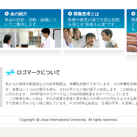
会の紹介
模擬患者とは
本会の目的・活動・組織につ
医療や教育の場で大切な役割
模
いてご案内します。
を演じる"役者さん達"です。
ど
を
私たちの身体や医薬品などの化学物質は、有機化合物でできています。その有機化合物の
す。炭素はいくつかの電子を持ち、それが手となり他の原子と結合します。この結合は
に行われます。 JIUSP会のロゴマークはこのsp3混成軌道をモチーフにしています。
この軌道を表した絵は、中心の炭素を患者と置き換えその周りのだ円をさまざまな医
下で患者と手をつなぐ様に例えています。4つの対等な結合は「立場の平等」を意味し