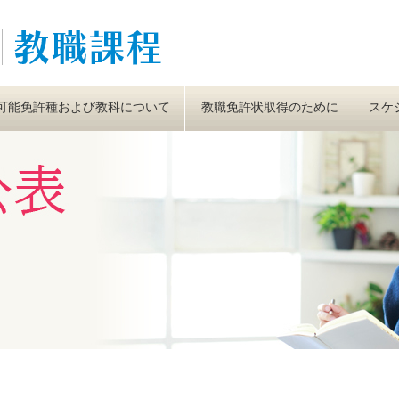
可能免許種および教科について
教職免許状取得のために
スケ