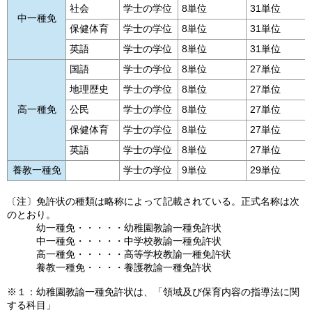
社会
学士の学位
8単位
31単位
中一種免
保健体育
学士の学位
8単位
31単位
英語
学士の学位
8単位
31単位
国語
学士の学位
8単位
27単位
地理歴史
学士の学位
8単位
27単位
高一種免
公民
学士の学位
8単位
27単位
保健体育
学士の学位
8単位
27単位
英語
学士の学位
8単位
27単位
養教一種免
学士の学位
9単位
29単位
〔注〕免許状の種類は略称によって記載されている。正式名称は次
のとおり。
幼一種免・・・・・幼稚園教諭一種免許状
中一種免・・・・・中学校教諭一種免許状
高一種免・・・・・高等学校教諭一種免許状
養教一種免・・・・養護教諭一種免許状
※１：幼稚園教諭一種免許状は、「領域及び保育内容の指導法に関
する科目」