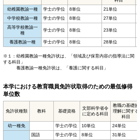
科目
幼稚園教諭一種
学士の学位
8単位
21単位
中学校教諭一種
学士の学位
8単位
27単位
高等学校教諭一
学士の学位
8単位
23単位
種
養護教諭一種
学士の学位
8単位
28単位
※１：幼稚園教諭一種免許状は、「領域及び保育内容の指導法に関
する科目」
養護教諭一種免許状は、「養護に関する科目」
本学における教育職員免許状取得のための最低修得
単位数
教職の基礎的
文部科学省令
免許状種類
教科
基礎資格
理解に関する
に定める科目
科目
幼一種免
学士の学位
10単位
24単位
国語
学士の学位
8単位
31単位