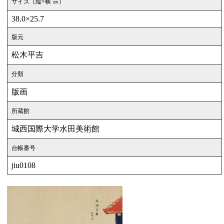
サイズ（縦×横 ㎝）
38.0×25.7
版元
松木平吉
分類
版画
所蔵館
城西国際大学水田美術館
台帳番号
jiu0108