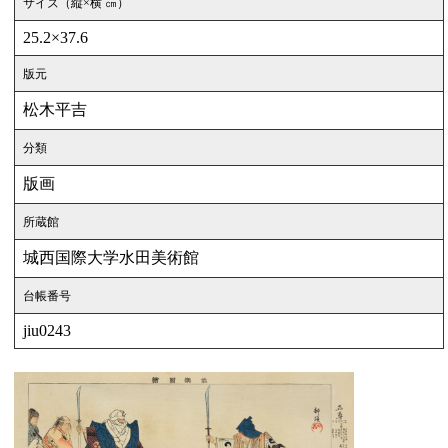
サイズ（縦×横 ㎝）
25.2×37.6
版元
松木平吉
分類
版画
所蔵館
城西国際大学水田美術館
台帳番号
jiu0243