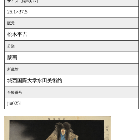
サイズ（縦×横 ㎝）
25.1×37.5
版元
松木平吉
分類
版画
所蔵館
城西国際大学水田美術館
台帳番号
jiu0251