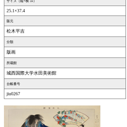
サイズ（縦×横 ㎝）
25.1×37.4
版元
松木平吉
分類
版画
所蔵館
城西国際大学水田美術館
台帳番号
jiu0267