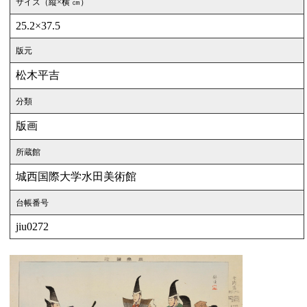
サイズ（縦×横 ㎝）
25.2×37.5
版元
松木平吉
分類
版画
所蔵館
城西国際大学水田美術館
台帳番号
jiu0272