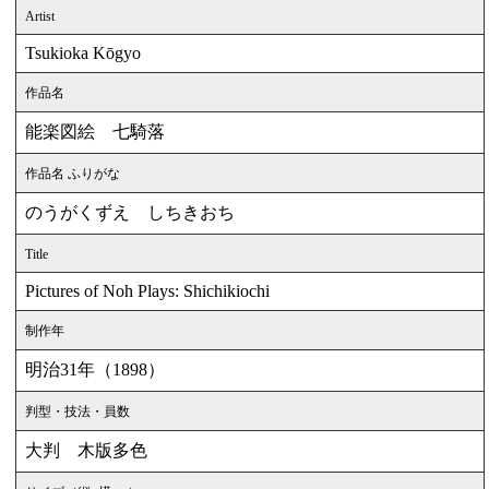
Artist
Tsukioka Kōgyo
作品名
能楽図絵 七騎落
作品名 ふりがな
のうがくずえ しちきおち
Title
Pictures of Noh Plays: Shichikiochi
制作年
明治31年（1898）
判型・技法・員数
大判 木版多色