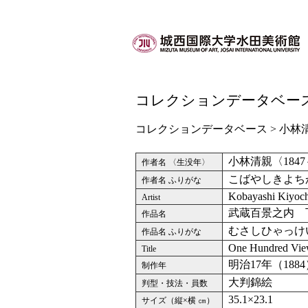
コレクションデータベー
コレクションデータベース
>
小林
小林清親〈1847
作者名 〈生没年〉
こばやしきよち
作者名 ふりがな
Kobayashi Kiyoc
Artist
武蔵百景之内 
作品名
むさしひゃっけ
作品名 ふりがな
One Hundred View
Title
明治17年（188
制作年
大判錦絵
判型・技法・員数
35.1×23.1
サイズ（縦×横 ㎝）