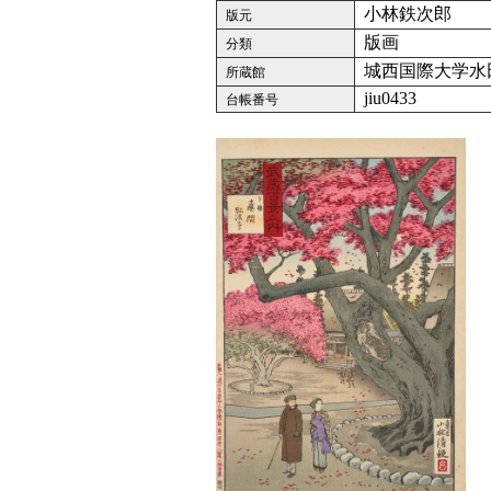
小林鉄次郎
版元
版画
分類
城西国際大学水
所蔵館
jiu0433
台帳番号