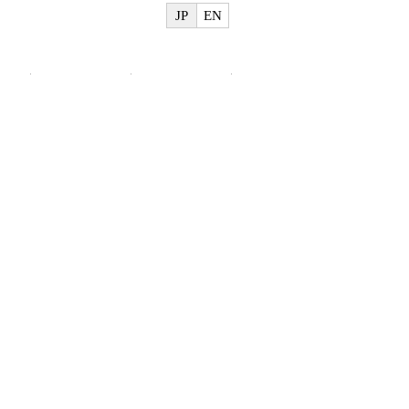
JP
EN
物
美術館概要
ご利用案内