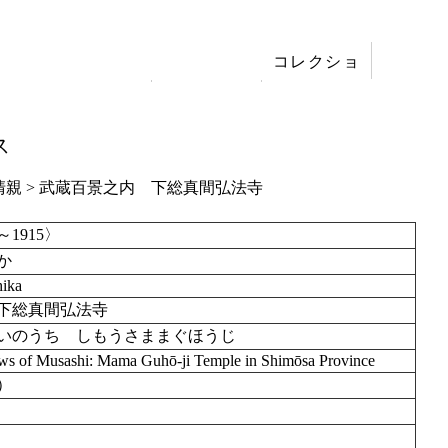
コレクショ
展覧会
ン
刊行
ス
清親
>
武蔵百景之内 下総真間弘法寺
～1915〉
か
hika
下総真間弘法寺
いのうち しもうさままぐほうじ
s of Musashi: Mama Guhō-ji Temple in Shimōsa Province
4）