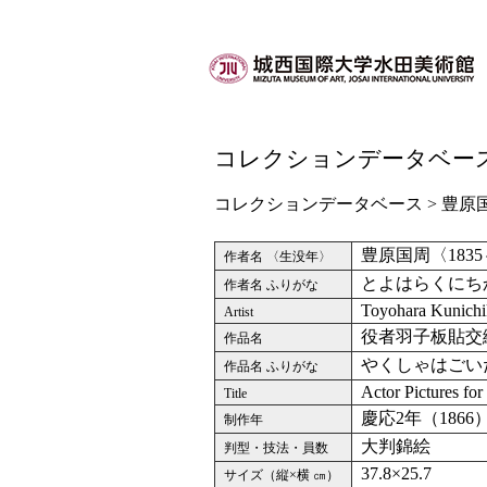
コレクションデータベー
コレクションデータベース
>
豊原
豊原国周〈1835
作者名 〈生没年〉
とよはらくにち
作者名 ふりがな
Toyohara Kunichi
Artist
役者羽子板貼交
作品名
やくしゃはごい
作品名 ふりがな
Actor Pictures for
Title
慶応2年（1866
制作年
大判錦絵
判型・技法・員数
37.8×25.7
サイズ（縦×横 ㎝）