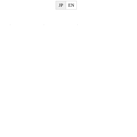
JP
EN
物
美術館概要
ご利用案内