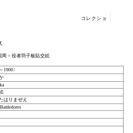
コレクショ
展覧会
ン
刊行
ス
国周
> 役者羽子板貼交絵
～1900〉
か
ka
絵
たはりまぜえ
 Battledores
）