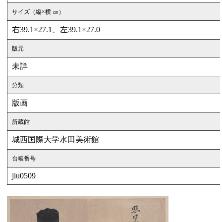
サイズ（縦×横 ㎝）
右39.1×27.1、左39.1×27.0
版元
未詳
分類
版画
所蔵館
城西国際大学水田美術館
台帳番号
jiu0509