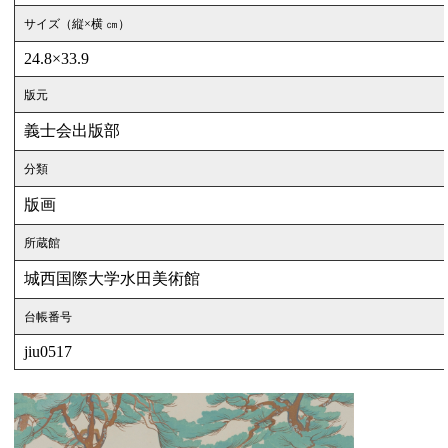
サイズ（縦×横 ㎝）
24.8×33.9
版元
義士会出版部
分類
版画
所蔵館
城西国際大学水田美術館
台帳番号
jiu0517