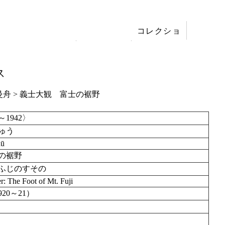
コレクショ
展覧会
ン
刊行
ス
曼舟 > 義士大観 富士の裾野
～1942〉
ゅう
hū
の裾野
ふじのすその
r: The Foot of Mt. Fuji
20～21）