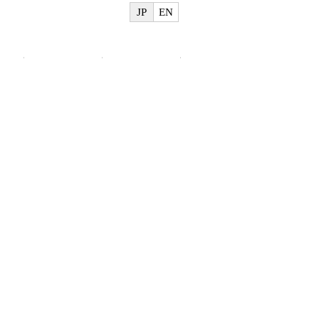
JP
EN
物
美術館概要
ご利用案内