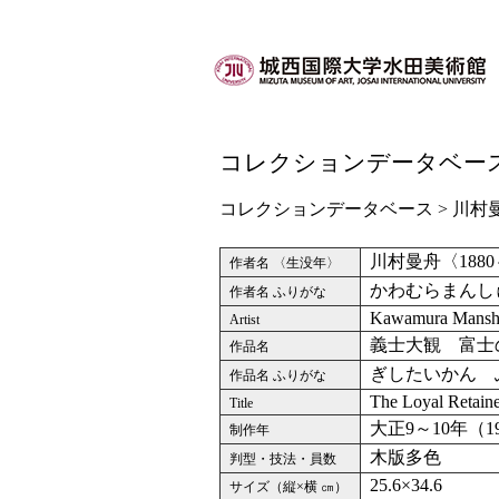
コレクションデータベー
コレクションデータベース
> 川村
川村曼舟〈1880
作者名 〈生没年〉
かわむらまんし
作者名 ふりがな
Kawamura Mans
Artist
義士大観 富士
作品名
ぎしたいかん 
作品名 ふりがな
The Loyal Retaine
Title
大正9～10年（19
制作年
木版多色
判型・技法・員数
25.6×34.6
サイズ（縦×横 ㎝）