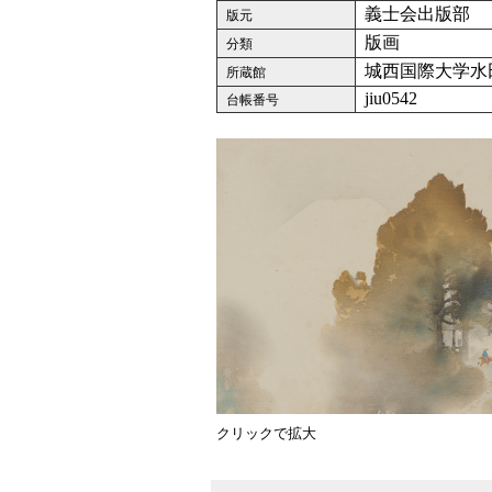
義士会出版部
版元
版画
分類
城西国際大学水
所蔵館
jiu0542
台帳番号
クリックで拡大