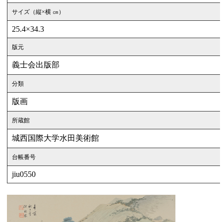
サイズ（縦×横 ㎝）
25.4×34.3
版元
義士会出版部
分類
版画
所蔵館
城西国際大学水田美術館
台帳番号
jiu0550