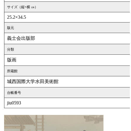
サイズ（縦×横 ㎝）
25.2×34.5
版元
義士会出版部
分類
版画
所蔵館
城西国際大学水田美術館
台帳番号
jiu0593