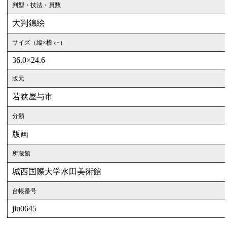
判型・技法・員数
大判錦絵
サイズ（縦×横 ㎝）
36.0×24.6
版元
若狭屋与市
分類
版画
所蔵館
城西国際大学水田美術館
台帳番号
jiu0645