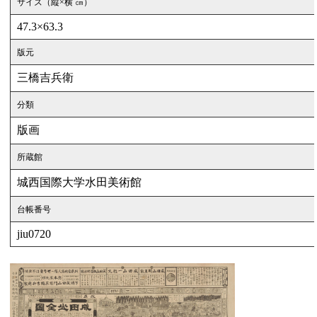
サイズ（縦×横 ㎝）
47.3×63.3
版元
三橋吉兵衛
分類
版画
所蔵館
城西国際大学水田美術館
台帳番号
jiu0720