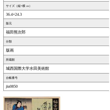
サイズ（縦×横 ㎝）
36.4×24.3
版元
福田熊次郎
分類
版画
所蔵館
城西国際大学水田美術館
台帳番号
jiu0850