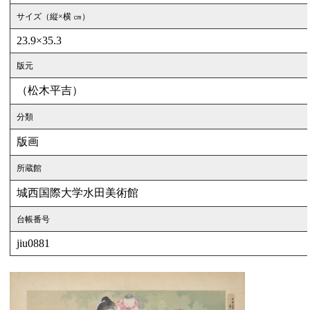
サイズ（縦×横 ㎝）
23.9×35.3
版元
（松木平吉）
分類
版画
所蔵館
城西国際大学水田美術館
台帳番号
jiu0881